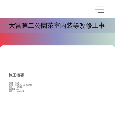
大宮第二公園茶室内装等改修工事
施工概要
発注者 埼玉県
所在地 埼玉県さいたま市大宮区
用途 公共施設
延床面積 67㎡
竣工 2015年2月