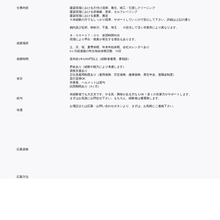
仕事内容
建築現場における片付け清掃、養生、竣工・引渡しクリーニング
建築現場における床補修、塗床、セルフレベリング
建築現場における揚重、搬送
※未経験の方でもしっかり指導、サポートしていくので安心して下さい。詳細は上記の通り
都内及び近郊、神奈川、千葉、埼玉 ※担当して頂く作業所により異なります。
８：００〜１７：００ 休憩時間90分
現場により早出・残業が発生する場合もあります。
就業場所
土、日、祝、夏季休暇、年末年始休暇、会社カレンダーあり
6ヶ月経過後の年次有給休暇日数 10日
就業時間
基本給286,000円以上（経験者優遇、要相談）
昇給あり（経験や能力により考慮します）
資格支援あり
正社員雇用制度あり（雇用保険、労災保険、健康保険、厚生年金、退職金制度）
休日
直行直帰OK
作業着、ヘルメットは貸与
試用期間あり（3ヶ月）
未経験者でも大丈夫です。やる気・興味がある方ならOK！多くの先輩方がサポートします。
給与
まずはお気楽にお問合せ下さい。もちろん、経験者は優遇致します。
お電話または応募・お問い合わせボタンより、まずは、お気軽にご連絡下さい。
待遇
応募資格
応募方法