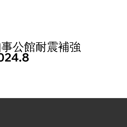
知事公館耐震補強
024.8