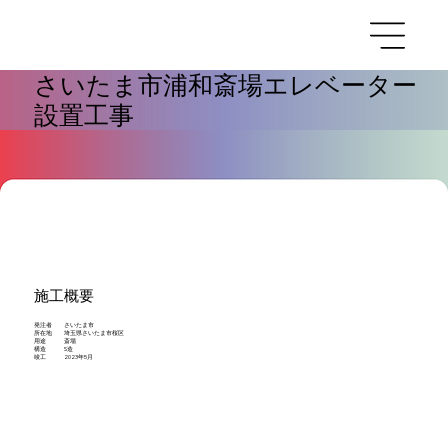
さいたま市浦和斎場エレベーター
設置工事
施工概要
発注者 さいたま市
所在地 埼玉県さいたま市桜区
用途 斎場
構造 S造
竣工 2023年5月