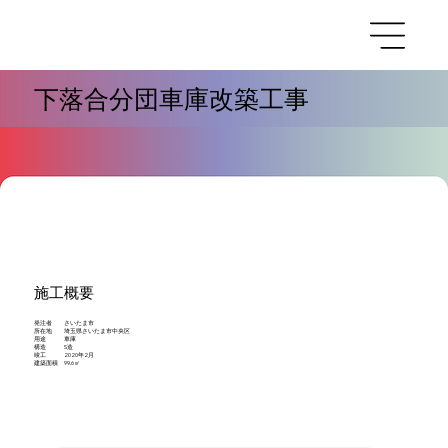
下落合分団車庫改築工事
施工概要
発注者 さいたま市
所在地 埼玉県さいたま市中央区
用途 車庫
構造 S造
竣工 2020年2月
建築面積 99.6㎡