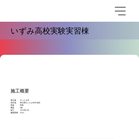
いずみ高校実験実習棟
施工概要
発注者 さいたま市
所在地 埼玉県さいたま市中央区
用途 学校
構造 S造
竣工 2020年2月
建築面積 315㎡