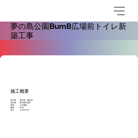
夢の島公園BumB広場前トイレ新
築工事
施工概要
発注者 東京都 建設局
所在地 東京都江東区
用途 公共施設
構造 RC造
竣工 2018年9月