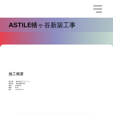
ASTILE幡ヶ谷新築工事
施工概要
発注者 株式会社アスコット
所在地 東京都渋谷区
用途 共同住宅
構造 RC造
竣工 2024年11月