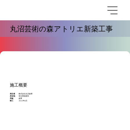
丸沼芸術の森アトリエ新築工事
施工概要
発注者
株式会社丸沼倉庫
所在地
埼玉県朝霞市
用途
倉庫
竣工
2022年6月