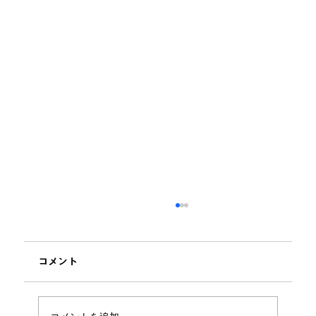
株式会社フジタより安全優秀協力会社と
して表彰されました
コメント
当社は株式会社フジタより、安全管理に関する
継続的な取り組みを高くご評価いただき、「安
全優秀協力会社」として表彰されました。 引