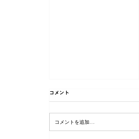
行事の動画を更新致しました
コメント
2026年5月に開催したスポーツ
大会の動画、ならびに2026年4
コメントを追加…
月の安全大会の動画と写真を追
加・更新いたしました。