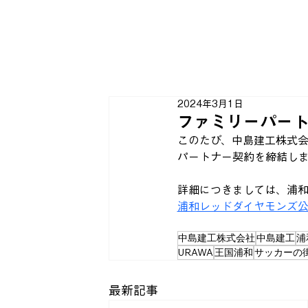
2024年3月1日
ファミリーパー
このたび、中島建工株式会
パートナー契約を締結し
詳細につきましては、浦
浦和レッドダイヤモンズ
中島建工株式会社
中島建工
浦
URAWA
王国浦和
サッカーの
最新記事